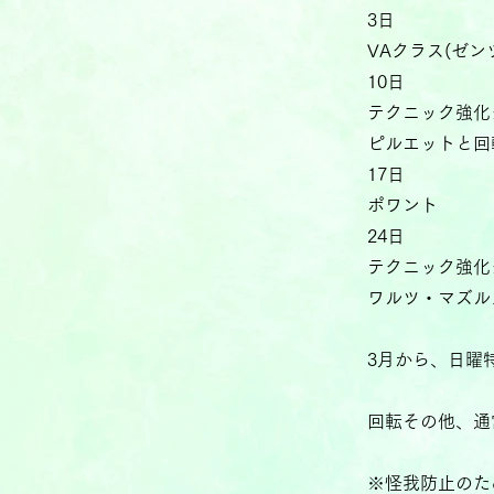
3日
VAクラス(ゼン
10日
テクニック強化
ピルエットと回転
17日
ポワント
24日
テクニック強化
ワルツ・マズルカ
3月から、日曜
回転その他、通
※怪我防止のた