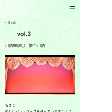
< Back
vol.3
用語解説① 舞台用語
皆さま
楽しいバレエライフを送っていますか！？