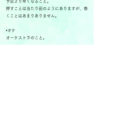
予定より早くなること。
押すことは当たり前のようにありますが、巻
くことはあまりありません。
•オケ
オーケストラのこと。
•オケピ
オーケストラピット。
オーケストラ演奏者の方達のためのスペース
で、一見隠れ家風の素敵な落とし穴のように
なっており、よく落下防止の柵から子供が中
を見下ろしたりしています。
•ゲネプロ
本番通りに衣裳を着て、メイクをし、照明も
つけ、がなりは極力行わず、本番と同じ休憩
時間を設けて行うリハーサル。略称はゲネ。